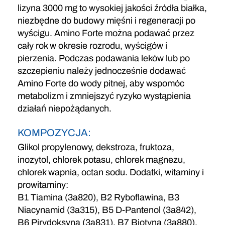
lizyna 3000 mg to wysokiej jakości źródła białka,
niezbędne do budowy mięśni i regeneracji po
wyścigu. Amino Forte można podawać przez
cały rok w okresie rozrodu, wyścigów i
pierzenia. Podczas podawania leków lub po
szczepieniu należy jednocześnie dodawać
Amino Forte do wody pitnej, aby wspomóc
metabolizm i zmniejszyć ryzyko wystąpienia
działań niepożądanych.
KOMPOZYCJA:
Glikol propylenowy, dekstroza, fruktoza,
inozytol, chlorek potasu, chlorek magnezu,
chlorek wapnia, octan sodu. Dodatki, witaminy i
prowitaminy:
B1 Tiamina (3a820), B2 Ryboflawina, B3
Niacynamid (3a315), B5 D-Pantenol (3a842),
B6 ​​Pirydoksyna (3a831), B7 Biotyna (3a880),