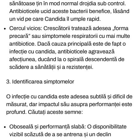
sănătoase țin în mod normal drojdia sub control.
Antibioticele ucid aceste bacterii benefice, lăsând
un vid pe care Candida îl umple rapid.
Cercul vicios: Crescătorii tratează adesea „forma
precară” sau simptomele respiratorii cu mai multe
antibiotice. Dacă cauza principală este de fapt o
infecție cu candida, antibioticele agravează
afecțiunea, ducând la o spirală descendentă de
scădere a sănătății și a rezistenței.
3. Identificarea simptomelor
O infecție cu candida este adesea subtilă și dificil de
măsurat, dar impactul său asupra performanței este
profund. Căutați aceste semne:
Oboseală și performanță slabă: O disponibilitate
vizibil scăzută de a se antrena și un declin