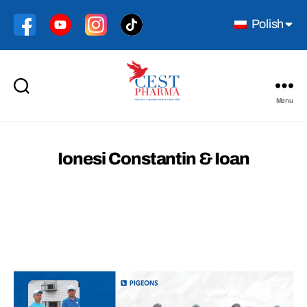
Polish
Menu
Cest
Pharma
Ionesi Constantin & Ioan