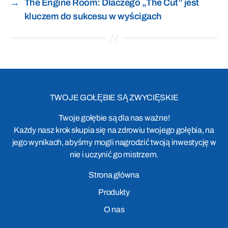
→
The Engine Room: Dlaczego „The Cut” jest
kluczem do sukcesu w wyścigach
TWOJE GOŁĘBIE SĄ ZWYCIĘSKIE
Twoje gołębie są dla nas ważne!
Każdy nasz krok skupia się na zdrowiu twojego gołębia, na
jego wynikach, abyśmy mogli nagrodzić twoją inwestycję w
nie i uczynić go mistrzem.
Strona główna
Produkty
O nas