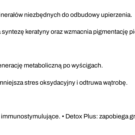
inerałów niezbędnych do odbudowy upierzenia.
 syntezę keratyny oraz wzmacnia pigmentację pi
generację metaboliczną po wyścigach.
mniejsza stres oksydacyjny i odtruwa wątrobę.
 i immunostymulujące. • Detox Plus: zapobiega g