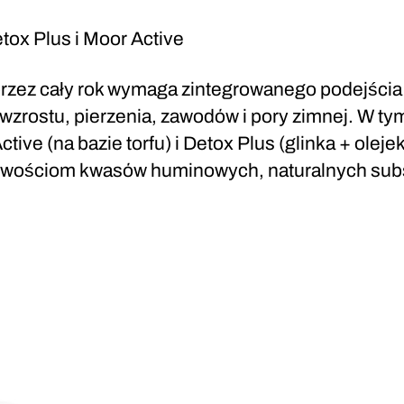
tox Plus i Moor Active
przez cały rok wymaga zintegrowanego podejśc
 wzrostu, pierzenia, zawodów i pory zimnej. W t
Active (na bazie torfu) i Detox Plus (glinka + o
ciwościom kwasów huminowych, naturalnych subst