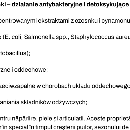
ki – działanie antybakteryjne i detoksykujące
oncentrowanymi ekstraktami z czosnku i cynamonu
 (E. coli, Salmonella spp., Staphylococcus aureu
tobacillus);
rzne i oddechowe;
 przeciwzapalne w chorobach układu oddechowego
hłaniania składników odżywczych;
tru năpârlire, piele și articulații. Aceste proprietă
r în special în timpul creșterii puilor, sezonului de