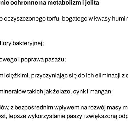
nie ochronne na metabolizm i jelita
ie oczyszczonego torfu, bogatego w kwasy humin
flory bakteryjnej;
mowego i poprawa pasażu;
i ciężkimi, przyczyniając się do ich eliminacji z
inerałów takich jak żelazo, cynk i mangan;
idów, z bezpośrednim wpływem na rozwój masy mi
ost, lepsze wykorzystanie paszy i zwiększoną odp