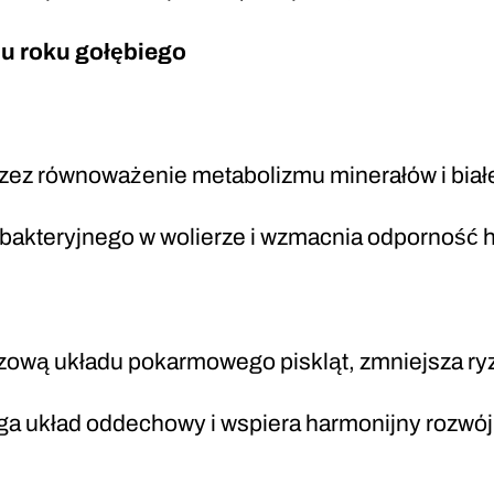
pu roku gołębiego
zez równoważenie metabolizmu minerałów i biał
a bakteryjnego w wolierze i wzmacnia odporność
luzową układu pokarmowego piskląt, zmniejsza ryz
ga układ oddechowy i wspiera harmonijny rozwój