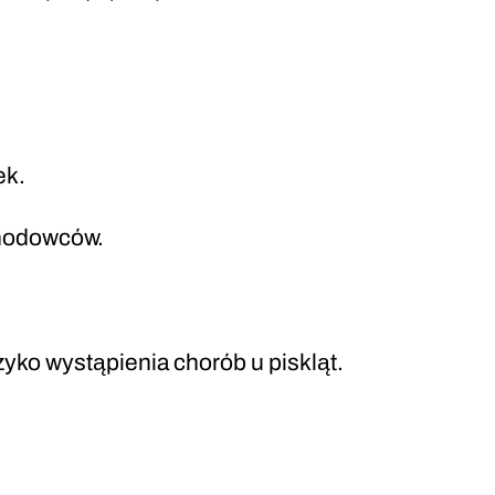
ek.
 hodowców.
yko wystąpienia chorób u piskląt.