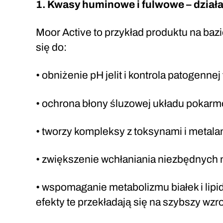
1. Kwasy huminowe i fulwowe – działa
Moor Active to przykład produktu na baz
się do:
• obniżenie pH jelit i kontrola patogennej 
• ochrona błony śluzowej układu pokar
• tworzy kompleksy z toksynami i metalam
• zwiększenie wchłaniania niezbędnych m
• wspomaganie metabolizmu białek i lip
efekty te przekładają się na szybszy wzr