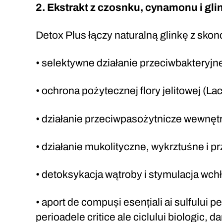
2. Ekstrakt z czosnku, cynamonu i glin
Detox Plus łączy naturalną glinkę z sk
• selektywne działanie przeciwbakteryjne
• ochrona pożytecznej flory jelitowej (Lac
• działanie przeciwpasożytnicze wewnęt
• działanie mukolityczne, wykrztuśne i
• detoksykacja wątroby i stymulacja wc
• aport de compuși esențiali ai sulfului pen
perioadele critice ale ciclului biologic, da