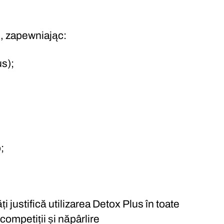
, zapewniając:
s);
;
ți justifică utilizarea Detox Plus în toate
 competiții și năpârlire